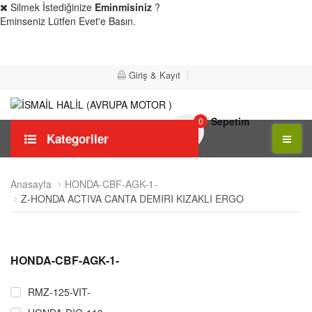
Silmek İstediğinize
Eminmisiniz
?
Eminseniz Lütfen Evet'e Basın.
Evet
Hayır
Giriş & Kayıt
Sepetim
0
Kategoriler
Anasayfa
HONDA-CBF-AGK-1-
Z-HONDA ACTIVA CANTA DEMIRI KIZAKLI ERGO
HONDA-CBF-AGK-1-
RMZ-125-VIT-