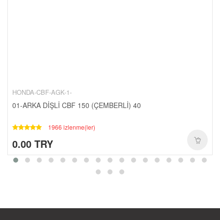
CANTALAR-1-
YAĞ-HIDROLIK-1-
RULMANLAR-1-
KAPORTA SETLERI-1-
SCT-PASIFIK-1-
HONDA-CBF-AGK-1-
01-ARKA DİŞLİ CBF 150 (ÇEMBERLİ) 40
1966 izlenme(ler)
0.00 TRY