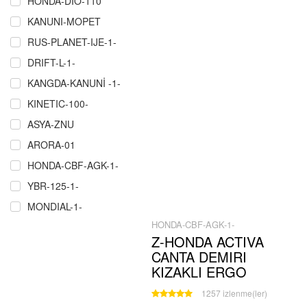
HONDA-DIO-110
KANUNI-MOPET
RUS-PLANET-IJE-1-
DRIFT-L-1-
KANGDA-KANUNİ -1-
KINETIC-100-
ASYA-ZNU
ARORA-01
HONDA-CBF-AGK-1-
YBR-125-1-
MONDIAL-1-
HONDA-CBF-AGK-1-
RMZ-COPER-CROS-P.Ğ-1-
Z-HONDA ACTIVA
ÇELIK-CRW-MARTIAN-MAXI-1-
CANTA DEMIRI
SCT-MASH-1-
KIZAKLI ERGO
MZ-251-301-1
1257 izlenme(ler)