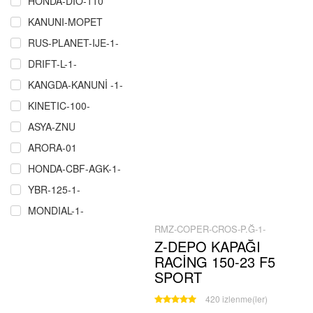
HONDA-DIO-110
KANUNI-MOPET
RUS-PLANET-IJE-1-
DRIFT-L-1-
KANGDA-KANUNİ -1-
KINETIC-100-
ASYA-ZNU
ARORA-01
HONDA-CBF-AGK-1-
YBR-125-1-
MONDIAL-1-
RMZ-COPER-CROS-P.Ğ-1-
RMZ-COPER-CROS-P.Ğ-1-
Z-DEPO KAPAĞI
ÇELIK-CRW-MARTIAN-MAXI-1-
RACİNG 150-23 F5
SCT-MASH-1-
SPORT
MZ-251-301-1
420 izlenme(ler)