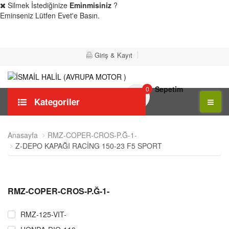
Silmek İstediğinize
Eminmisiniz
?
Eminseniz Lütfen Evet'e Basın.
Evet
Hayır
Giriş & Kayıt
Sepetim
0
Kategoriler
Anasayfa
RMZ-COPER-CROS-P.Ğ-1-
Z-DEPO KAPAĞI RACİNG 150-23 F5 SPORT
RMZ-COPER-CROS-P.Ğ-1-
RMZ-125-VIT-