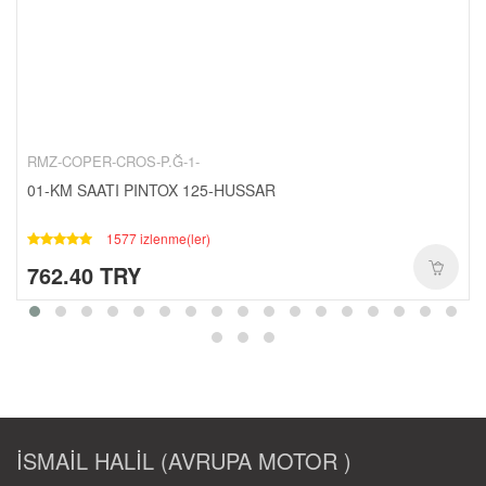
CANTALAR-1-
YAĞ-HIDROLIK-1-
RULMANLAR-1-
KAPORTA SETLERI-1-
SCT-PASIFIK-1-
RMZ-COPER-CROS-P.Ğ-1-
01-KM SAATI PINTOX 125-HUSSAR
1577 izlenme(ler)
762.40 TRY
İSMAİL HALİL (AVRUPA MOTOR )