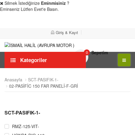
Silmek İstediğinize
Eminmisiniz
?
Eminseniz Lütfen Evet'e Basın.
Evet
Hayır
Giriş & Kayıt
Sepetim
0
Kategoriler
Anasayfa
SCT-PASIFIK-1-
02-PASİFİC 150 FAR PANELİ-F-GRİ
SCT-PASIFIK-1-
RMZ-125-VIT-