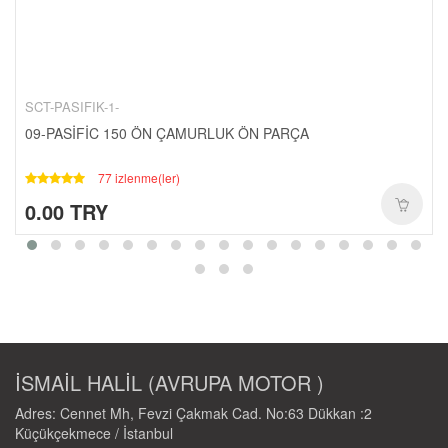
CANTALAR-1-
YAĞ-HIDROLIK-1-
RULMANLAR-1-
KAPORTA SETLERI-1-
SCT-PASIFIK-1-
SCT-PASIFIK-1-
09-PASİFİC 150 ÖN ÇAMURLUK ÖN PARÇA
77 izlenme(ler)
0.00 TRY
İSMAİL HALİL (AVRUPA MOTOR )
Adres: Cennet Mh, Fevzi Çakmak Cad. No:63 Dükkan :2
Küçükçekmece / İstanbul