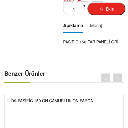
KUBA-RKS-TK-03-1
Ekle
MZ-125-150-1-
SIMSON-1
Açıklama
Mesaj
MINSK-125-1-
CROS-X-TREM-1-
PASİFİC 150 FAR PANELİ GRİ
SCT-125-RT-1-
MOBYLETTE-1
PEGO-103-1-
JAWA-1-
Benzer Ürünler
PUCH-1-
ELEKT-BISIKLET-1-
MOTOR DIŞ LASTIK-1-
MOTOR İÇ LASTIK-1-
GIYIM-KASK-AKSESUAR-1-
AKÜ-01