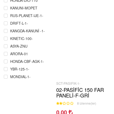
HONDA-DIO-110
KANUNI-MOPET
RUS-PLANET-IJE-1-
DRIFT-L-1-
KANGDA-KANUNİ -1-
KINETIC-100-
ASYA-ZNU
ARORA-01
HONDA-CBF-AGK-1-
YBR-125-1-
MONDIAL-1-
SCT-PASIFIK-1-
RMZ-COPER-CROS-P.Ğ-1-
02-PASİFİC 150 FAR
ÇELIK-CRW-MARTIAN-MAXI-1-
PANELİ-F-GRİ
SCT-MASH-1-
8 izlenme(ler)
MZ-251-301-1
0.00