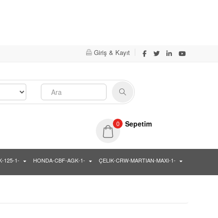
Evet
Hayır
Giriş & Kayıt
Sepetim
0
-125-1-
HONDA-CBF-AGK-1-
ÇELIK-CRW-MARTIAN-MAXI-1-