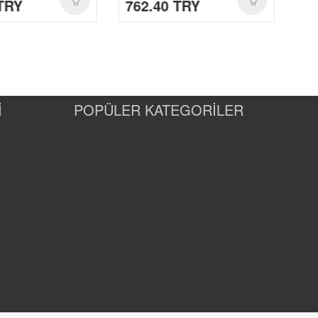
TRY
762.40 TRY
76
İ
POPÜLER KATEGORİLER