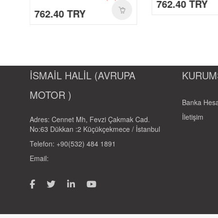
762.40 TRY
762.40 TRY
MOTOR İÇ LASTIK-1-
GIYIM-KASK-AKSESUAR-1-
AKÜ-01
CANTALAR-1-
YAĞ-HIDROLIK-1-
İSMAİL HALİL (AVRUPA
KURUM
RULMANLAR-1-
MOTOR )
KAPORTA SETLERI-1-
Banka Hesa
SCT-PASIFIK-1-
İletişim
Adres: Cennet Mh, Fevzi Çakmak Cad.
No:63 Dükkan :2 Küçükçekmece / İstanbul
Telefon: +90(532) 484 1891
Email: