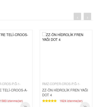
-CROS-P.Ğ-1-
RMZ-COPER-CROS-P.Ğ-1-
RM
E TELİ-CROOS-A-
ZZ-ÖN HİDROLİK FREN YAĞI
ZZ-
DOT 4
QM
1583 izlenme(ler)
1624 izlenme(ler)