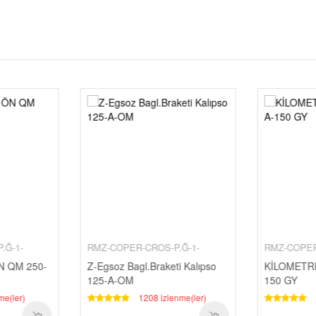
.Ğ-1-
RMZ-COPER-CROS-P.Ğ-1-
RMZ-COPER
N QM 250-
Z-Egsoz Bagl.Braketi Kalıpso
KİLOMETR
125-A-OM
150 GY
me(ler)
1208 izlenme(ler)