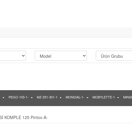
-
PEGO-103-1-
MZ-251-301-1
MONDIAL-1-
MOBYLETTE-1
MINSK
Sİ KOMPLE 125 Pıntox-A-