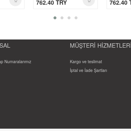
762.40 TRY
762.40 
SAL
MÜŞTERİ HİZMETLER
p Numaralarımız
Kargo ve teslimat
İptal ve İade Şartları