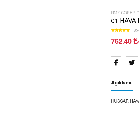
RMZ-COPER-C
01-HAVA 
854
762.40
Açıklama
HUSSAR HAV