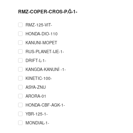
RMZ-COPER-CROS-P.Ğ-1-
RMZ-125-VIT-
HONDA-DIO-110
KANUNI-MOPET
RUS-PLANET-IJE-1-
DRIFT-L-1-
KANGDA-KANUNİ -1-
KINETIC-100-
ASYA-ZNU
ARORA-01
HONDA-CBF-AGK-1-
YBR-125-1-
MONDIAL-1-
RMZ-COPER-CROS-P.Ğ-1-