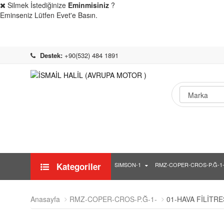
Silmek İstediğinize
Eminmisiniz
?
Eminseniz Lütfen Evet'e Basın.
Destek:
+90(532) 484 1891
Kategoriler
SIMSON-1
RMZ-COPER-CROS-P.Ğ-1
Anasayfa
RMZ-COPER-CROS-P.Ğ-1-
01-HAVA FİLİTRE