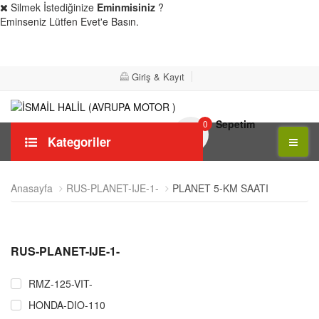
Silmek İstediğinize
Eminmisiniz
?
Eminseniz Lütfen Evet'e Basın.
Evet
Hayır
Giriş & Kayıt
Sepetim
0
Kategoriler
Anasayfa
RUS-PLANET-IJE-1-
PLANET 5-KM SAATI
RUS-PLANET-IJE-1-
RMZ-125-VIT-
HONDA-DIO-110