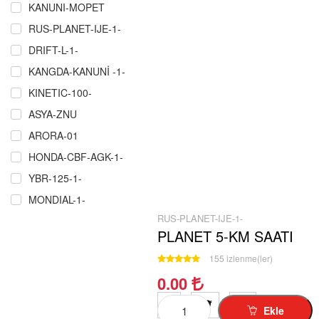
KANUNI-MOPET
RUS-PLANET-IJE-1-
DRIFT-L-1-
KANGDA-KANUNİ -1-
KINETIC-100-
ASYA-ZNU
ARORA-01
HONDA-CBF-AGK-1-
YBR-125-1-
MONDIAL-1-
RUS-PLANET-IJE-1-
RMZ-COPER-CROS-P.Ğ-1-
PLANET 5-KM SAATI
ÇELIK-CRW-MARTIAN-MAXI-1-
155 izlenme(ler)
SCT-MASH-1-
0.00
MZ-251-301-1
KUBA-RKS-TK-03-1
Ekle