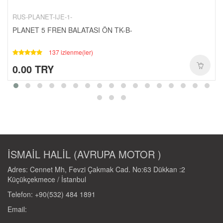
YAĞ-HIDROLIK-1-
RUS-PLANET-IJE-1-
RULMANLAR-1-
PLANET 5 FREN BALATASI ÖN TK-B-
KAPORTA SETLERI-1-
SCT-PASIFIK-1-
137 izlenme(ler)
0.00 TRY
İSMAİL HALİL (AVRUPA MOTOR )
Adres: Cennet Mh, Fevzi Çakmak Cad. No:63 Dükkan :2
Küçükçekmece / İstanbul
Telefon: +90(532) 484 1891
Email: