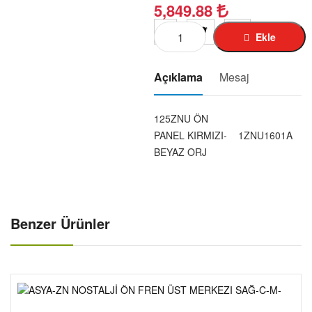
KUBA-RKS-TK-03-1
5,849.88
MZ-125-150-1-
Ekle
SIMSON-1
MINSK-125-1-
Açıklama
Mesaj
CROS-X-TREM-1-
SCT-125-RT-1-
125ZNU ÖN
MOBYLETTE-1
PANEL KIRMIZI-
1ZNU1601A
PEGO-103-1-
BEYAZ ORJ
JAWA-1-
PUCH-1-
ELEKT-BISIKLET-1-
Benzer Ürünler
MOTOR DIŞ LASTIK-1-
MOTOR İÇ LASTIK-1-
GIYIM-KASK-AKSESUAR-1-
AKÜ-01