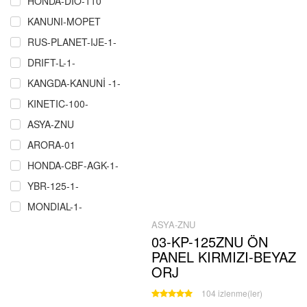
HONDA-DIO-110
KANUNI-MOPET
RUS-PLANET-IJE-1-
DRIFT-L-1-
KANGDA-KANUNİ -1-
KINETIC-100-
ASYA-ZNU
ARORA-01
HONDA-CBF-AGK-1-
YBR-125-1-
MONDIAL-1-
ASYA-ZNU
RMZ-COPER-CROS-P.Ğ-1-
03-KP-125ZNU ÖN
ÇELIK-CRW-MARTIAN-MAXI-1-
PANEL KIRMIZI-BEYAZ
SCT-MASH-1-
ORJ
MZ-251-301-1
104 izlenme(ler)