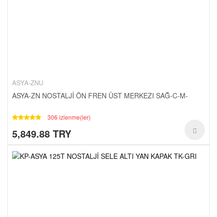
CANTALAR-1-
YAĞ-HIDROLIK-1-
RULMANLAR-1-
KAPORTA SETLERI-1-
SCT-PASIFIK-1-
ASYA-ZNU
ASYA-ZN NOSTALJİ ÖN FREN ÜST MERKEZI SAĞ-C-M-
306 izlenme(ler)
5,849.88 TRY