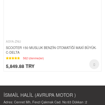
ASYA-ZNU
SCOOTER 150 MUSLUK BENZİN OTOMATİĞİ MAXİ BÜYÜK-
C-DELTA
562 izlenme(ler)
5,849.88 TRY
İSMAİL HALİL (AVRUPA MOTOR )
Adres: Cennet Mh, Fevzi Çakmak Cad. No:63 Dükkan :2