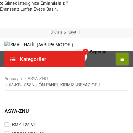
Silmek İstediğinize
Eminmisiniz
?
Eminseniz Lütfen Evet'e Basın.
Evet
Hayır
Giriş & Kayıt
Sepetim
0
Kategoriler
Anasayfa
ASYA-ZNU
03-KP-125ZNU ÖN PANEL KIRMIZI-BEYAZ ORJ
ASYA-ZNU
RMZ-125-VIT-