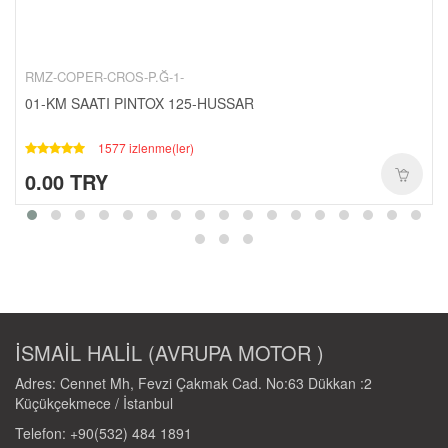
CANTALAR-1-
YAĞ-HIDROLIK-1-
RULMANLAR-1-
RMZ-COPER-CROS-P.Ğ-1-
KAPORTA SETLERI-1-
01-KM SAATI PINTOX 125-HUSSAR
SCT-PASIFIK-1-
1577 izlenme(ler)
0.00 TRY
İSMAİL HALİL (AVRUPA MOTOR )
Adres: Cennet Mh, Fevzi Çakmak Cad. No:63 Dükkan :2
Küçükçekmece / İstanbul
Telefon: +90(532) 484 1891