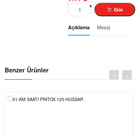
KUBA-RKS-TK-03-1
Ekle
MZ-125-150-1-
SIMSON-1
Açıklama
Mesaj
MINSK-125-1-
CROS-X-TREM-1-
SCT-125-RT-1-
MOBYLETTE-1
PEGO-103-1-
Benzer Ürünler
JAWA-1-
PUCH-1-
ELEKT-BISIKLET-1-
MOTOR DIŞ LASTIK-1-
MOTOR İÇ LASTIK-1-
GIYIM-KASK-AKSESUAR-1-
AKÜ-01