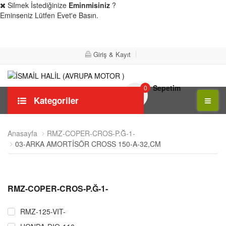
Silmek İstediğinize
Eminmisiniz
?
Eminseniz Lütfen Evet'e Basın.
Evet
Hayır
Giriş & Kayıt
Sepetim
0
Kategoriler
Anasayfa
RMZ-COPER-CROS-P.Ğ-1-
03-ARKA AMORTİSÖR CROSS 150-A-32,CM
RMZ-COPER-CROS-P.Ğ-1-
RMZ-125-VIT-