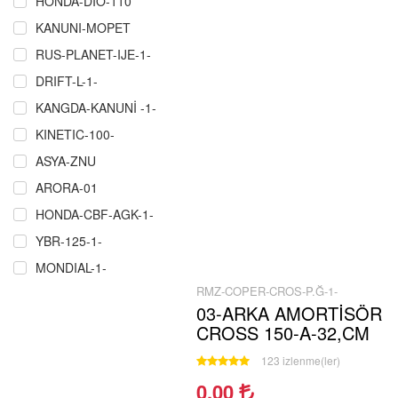
HONDA-DIO-110
KANUNI-MOPET
RUS-PLANET-IJE-1-
DRIFT-L-1-
KANGDA-KANUNİ -1-
KINETIC-100-
ASYA-ZNU
ARORA-01
HONDA-CBF-AGK-1-
YBR-125-1-
MONDIAL-1-
RMZ-COPER-CROS-P.Ğ-1-
RMZ-COPER-CROS-P.Ğ-1-
03-ARKA AMORTİSÖR
ÇELIK-CRW-MARTIAN-MAXI-1-
CROSS 150-A-32,CM
SCT-MASH-1-
123 izlenme(ler)
MZ-251-301-1
0.00