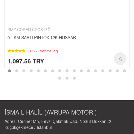
CANTALAR-1-
YAĞ-HIDROLIK-1-
RULMANLAR-1-
KAPORTA SETLERI-1-
RMZ-COPER-CROS-P.Ğ-1-
SCT-PASIFIK-1-
01-KM SAATI PINTOX 125-HUSSAR
1577 izlenme(ler)
1,097.56 TRY
İSMAİL HALİL (AVRUPA MOTOR )
Adres: Cennet Mh, Fevzi Çakmak Cad. No:63 Dükkan :2
Küçükçekmece / İstanbul