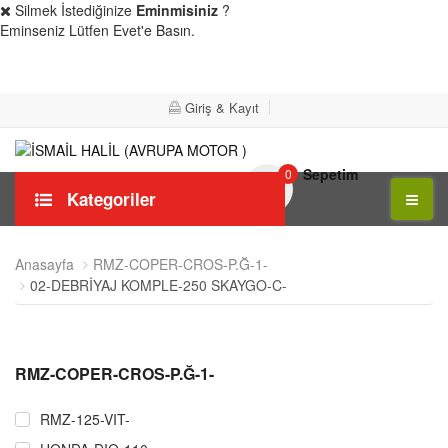
Silmek İstediğinize
Eminmisiniz
?
Eminseniz Lütfen Evet'e Basın.
Evet
Hayır
Giriş & Kayıt
Sepetim
0
Kategoriler
Anasayfa
RMZ-COPER-CROS-P.Ğ-1-
02-DEBRİYAJ KOMPLE-250 SKAYGO-C-
RMZ-COPER-CROS-P.Ğ-1-
RMZ-125-VIT-