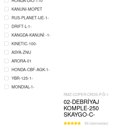
HONDA-DIO-110
KANUNI-MOPET
RUS-PLANET-IJE-1-
DRIFT-L-1-
KANGDA-KANUNİ -1-
KINETIC-100-
ASYA-ZNU
ARORA-01
HONDA-CBF-AGK-1-
YBR-125-1-
MONDIAL-1-
RMZ-COPER-CROS-P.Ğ-1-
RMZ-COPER-CROS-P.Ğ-1-
02-DEBRİYAJ
ÇELIK-CRW-MARTIAN-MAXI-1-
KOMPLE-250
SCT-MASH-1-
SKAYGO-C-
MZ-251-301-1
90 izlenme(ler)