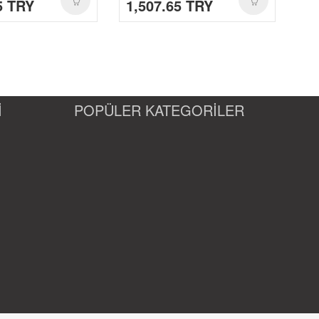
5 TRY
1,507.65 TRY
1,
İ
POPÜLER KATEGORİLER