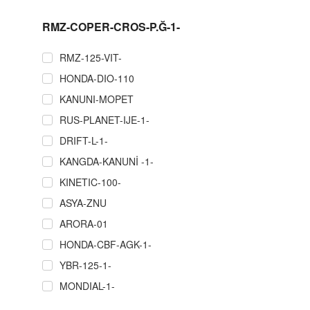
RMZ-COPER-CROS-P.Ğ-1-
RMZ-125-VIT-
HONDA-DIO-110
KANUNI-MOPET
RUS-PLANET-IJE-1-
DRIFT-L-1-
KANGDA-KANUNİ -1-
KINETIC-100-
ASYA-ZNU
ARORA-01
HONDA-CBF-AGK-1-
YBR-125-1-
MONDIAL-1-
RMZ-COPER-CROS-P.Ğ-1-