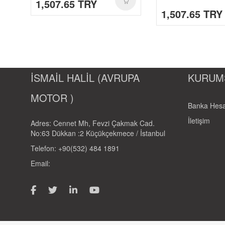
1,507.65 TRY
1,507.65 TRY
MOTOR İÇ LASTIK-1-
GIYIM-KASK-AKSESUAR-1-
AKÜ-01
CANTALAR-1-
YAĞ-HIDROLIK-1-
İSMAİL HALİL (AVRUPA
KURUM
RULMANLAR-1-
MOTOR )
KAPORTA SETLERI-1-
Banka Hesa
SCT-PASIFIK-1-
İletişim
Adres: Cennet Mh, Fevzi Çakmak Cad.
No:63 Dükkan :2 Küçükçekmece / İstanbul
Telefon: +90(532) 484 1891
Email: