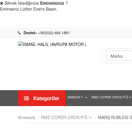
Silmek İstediğinize
Eminmisiniz
?
Eminseniz Lütfen Evet'e Basın.
Destek:
+90(532) 484 1891
Kategoriler
SIMSON-1
RMZ-COPER-CROS-P.Ğ-1
Anasayfa
RMZ-COPER-CROS-P.Ğ-1-
MARŞ RUBLESİ S