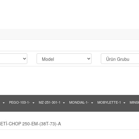
-
PEGO-103-1-
MZ-251-301-1
MONDIAL-1-
MOBYLETTE-1
MINSK
ETİ-CHOP 250-EM-(38T-73)-A