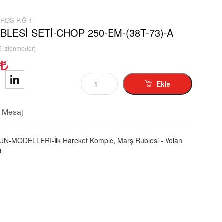
ROS-P.Ğ-1-
LESİ SETİ-CHOP 250-EM-(38T-73)-A
 izlenme(ler)
Ekle
Mesaj
UN-MODELLERI-İlk Hareket Komple, Marş Rublesi - Volan
ı