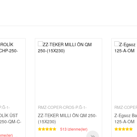
.Ğ-1-
RMZ-COPER-CROS-P.Ğ-1-
RMZ-COPER
OLİK ÜST
ZZ-TEKER MILLI ÖN QM 250-
Z-Egsoz Bag
250-QM-C-
(15X230)
125-A-OM
513 izlenme(ler)
nme(ler)