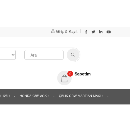
Evet
Hayır
Giriş & Kayıt
Sepetim
0
-125-1-
HONDA-CBF-AGK-1-
ÇELIK-CRW-MARTIAN-MAXI-1-