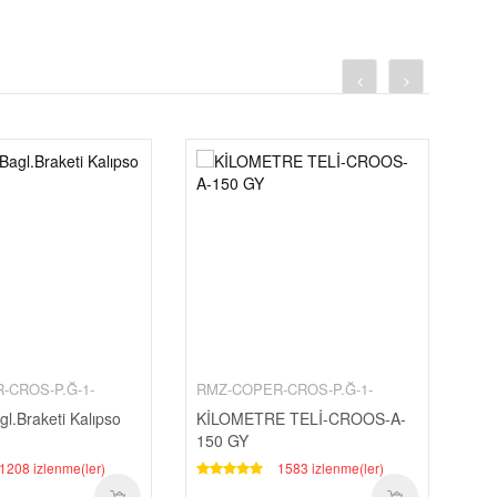
-CROS-P.Ğ-1-
RMZ-COPER-CROS-P.Ğ-1-
RM
l.Braketi Kalıpso
KİLOMETRE TELİ-CROOS-A-
ZZ
150 GY
DO
1208 izlenme(ler)
1583 izlenme(ler)