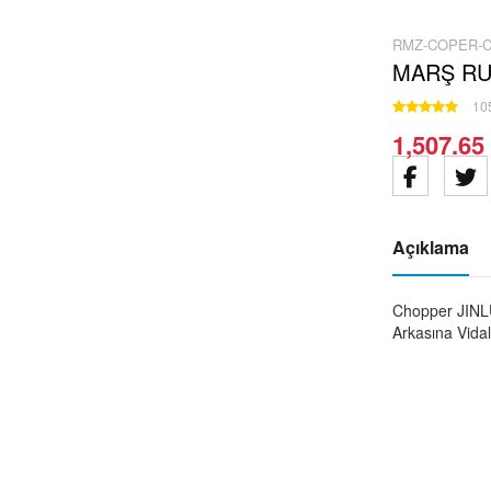
RMZ-COPER-C
MARŞ RUB
105
1,507.65
Açıklama
Chopper JINL
Arkasına Vidal