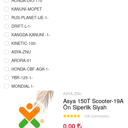
HONDA-DIO-110
KANUNI-MOPET
RUS-PLANET-IJE-1-
DRIFT-L-1-
KANGDA-KANUNİ -1-
KINETIC-100-
ASYA-ZNU
ARORA-01
HONDA-CBF-AGK-1-
YBR-125-1-
MONDIAL-1-
ASYA-ZNU
RMZ-COPER-CROS-P.Ğ-1-
Asya 150T Scooter-19A
ÇELIK-CRW-MARTIAN-MAXI-1-
Ön Siperlik Siyah
SCT-MASH-1-
128 izlenme(ler)
MZ-251-301-1
0.00