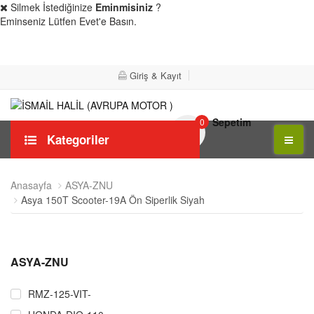
Silmek İstediğinize
Eminmisiniz
?
Eminseniz Lütfen Evet'e Basın.
Evet
Hayır
Giriş & Kayıt
Sepetim
0
Kategoriler
Anasayfa
ASYA-ZNU
Asya 150T Scooter-19A Ön Siperlik Siyah
ASYA-ZNU
RMZ-125-VIT-