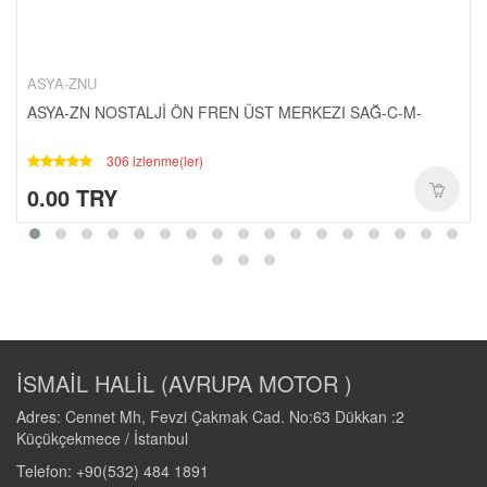
CANTALAR-1-
YAĞ-HIDROLIK-1-
RULMANLAR-1-
ASYA-ZNU
KAPORTA SETLERI-1-
ASYA-ZN NOSTALJİ ÖN FREN ÜST MERKEZI SAĞ-C-M-
SCT-PASIFIK-1-
306 izlenme(ler)
0.00 TRY
İSMAİL HALİL (AVRUPA MOTOR )
Adres: Cennet Mh, Fevzi Çakmak Cad. No:63 Dükkan :2
Küçükçekmece / İstanbul
Telefon: +90(532) 484 1891