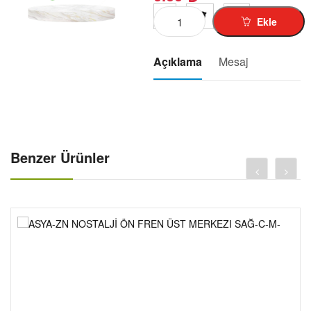
KUBA-RKS-TK-03-1
Ekle
MZ-125-150-1-
SIMSON-1
Açıklama
Mesaj
MINSK-125-1-
CROS-X-TREM-1-
SCT-125-RT-1-
MOBYLETTE-1
PEGO-103-1-
Benzer Ürünler
JAWA-1-
PUCH-1-
ELEKT-BISIKLET-1-
MOTOR DIŞ LASTIK-1-
MOTOR İÇ LASTIK-1-
GIYIM-KASK-AKSESUAR-1-
AKÜ-01