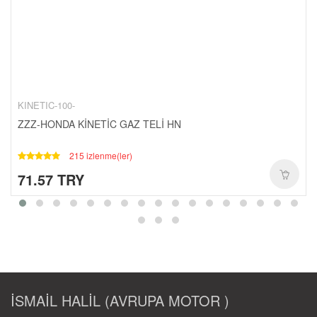
CANTALAR-1-
YAĞ-HIDROLIK-1-
RULMANLAR-1-
KAPORTA SETLERI-1-
SCT-PASIFIK-1-
KINETIC-100-
ZZZ-HONDA KİNETİC GAZ TELİ HN
215 izlenme(ler)
71.57 TRY
İSMAİL HALİL (AVRUPA MOTOR )