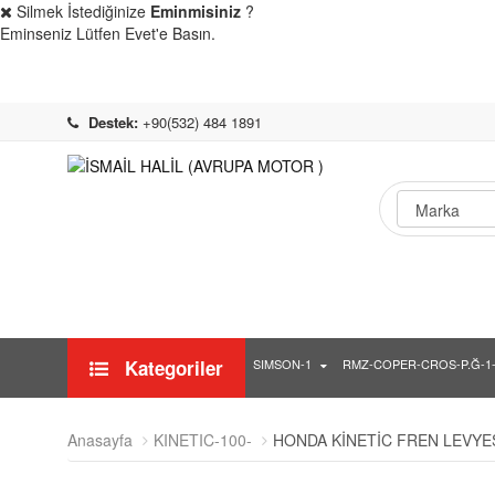
Silmek İstediğinize
Eminmisiniz
?
Eminseniz Lütfen Evet'e Basın.
Destek:
+90(532) 484 1891
Kategoriler
SIMSON-1
RMZ-COPER-CROS-P.Ğ-1
Anasayfa
KINETIC-100-
HONDA KİNETİC FREN LEVYE