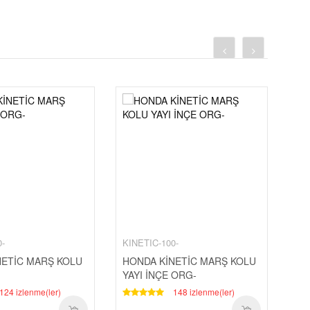
0-
KINETIC-100-
KIN
NETİC MARŞ KOLU
HONDA KİNETİC MARŞ KOLU
HO
YAYI İNÇE ORG-
YA
124 izlenme(ler)
148 izlenme(ler)