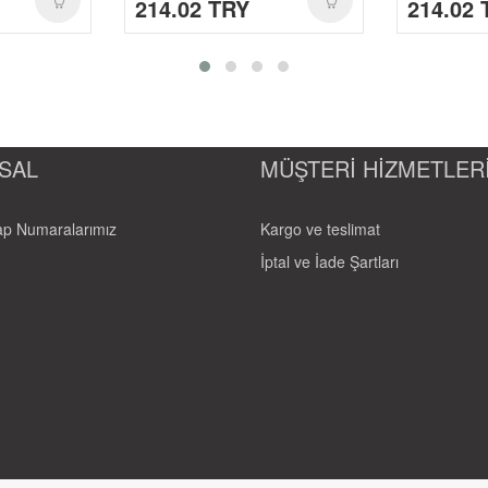
214.02 TRY
214.02 
SAL
MÜŞTERİ HİZMETLER
p Numaralarımız
Kargo ve teslimat
İptal ve İade Şartları