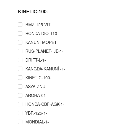
KINETIC-100-
RMZ-125-VIT-
HONDA-DIO-110
KANUNI-MOPET
RUS-PLANET-IJE-1-
DRIFT-L-1-
KANGDA-KANUNİ -1-
KINETIC-100-
ASYA-ZNU
ARORA-01
HONDA-CBF-AGK-1-
YBR-125-1-
MONDIAL-1-
RMZ-COPER-CROS-P.Ğ-1-