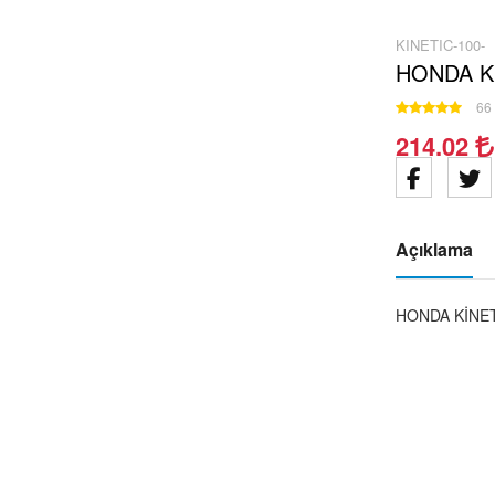
KINETIC-100-
HONDA K
66 
214.02
Açıklama
HONDA KİNET