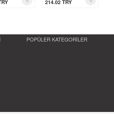
TRY
214.02 TRY
21
İ
POPÜLER KATEGORİLER