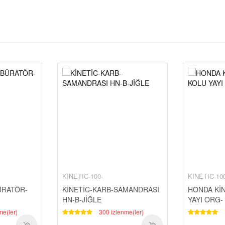
KINETIC-100-
KINETIC-10
ÜRATÖR-
KİNETİC-KARB-SAMANDRASI
HONDA Kİ
HN-B-JİĞLE
YAYI ORG-
me(ler)
300 izlenme(ler)