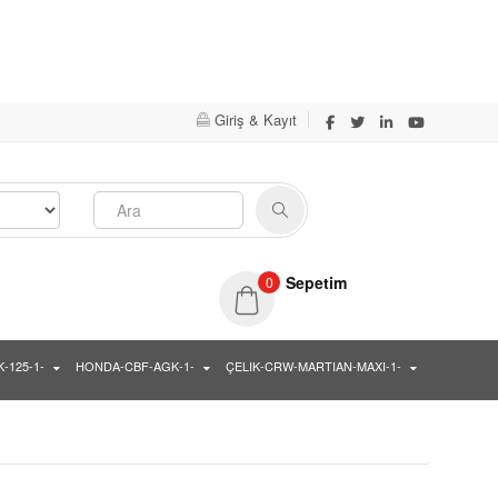
Evet
Hayır
Giriş & Kayıt
Sepetim
0
-125-1-
HONDA-CBF-AGK-1-
ÇELIK-CRW-MARTIAN-MAXI-1-