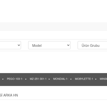
-
PEGO-103-1-
MZ-251-301-1
MONDIAL-1-
MOBYLETTE-1
MINSK
Sİ ARKA HN