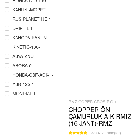
HONDA-DIO-110
KANUNI-MOPET
RUS-PLANET-IJE-1-
DRIFT-L-1-
KANGDA-KANUNİ -1-
KINETIC-100-
ASYA-ZNU
ARORA-01
HONDA-CBF-AGK-1-
YBR-125-1-
MONDIAL-1-
RMZ-COPER-CROS-P.Ğ-1-
RMZ-COPER-CROS-P.Ğ-1-
CHOPPER ÖN
ÇELIK-CRW-MARTIAN-MAXI-1-
ÇAMURLUK-A-KIRMIZI
SCT-MASH-1-
(16 JANT)-RMZ
MZ-251-301-1
3374 izlenme(ler)