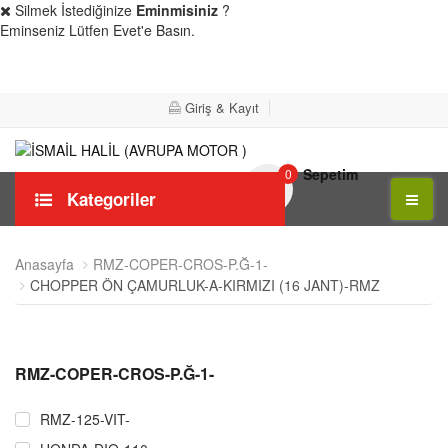
Silmek İstediğinize
Eminmisiniz
?
Eminseniz Lütfen Evet'e Basın.
Evet
Hayır
Giriş & Kayıt
Sepetim
0
Kategoriler
Anasayfa
RMZ-COPER-CROS-P.Ğ-1-
CHOPPER ÖN ÇAMURLUK-A-KIRMIZI (16 JANT)-RMZ
RMZ-COPER-CROS-P.Ğ-1-
RMZ-125-VIT-