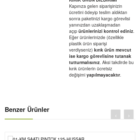
CANTALAR-1-
Kapınıza gelen siparişinizin
YAĞ-HIDROLIK-1-
ücretini ödeyip teslim aldıktan
sonra paketinizi kargo görevlisi
RULMANLAR-1-
yanınızdan uzaklaşmadan
KAPORTA SETLERI-1-
açıp
ürünlerinizi kontrol ediniz
.
Eğer ürünlerinizde (özellikle
SCT-PASIFIK-1-
plastik ürün siparişi
verdiyseniz)
kırık ürün mevcut
ise kargo görevlisine tutanak
tutturmalısınız
. Aksi takdirde bu
kırık ürünlerin ücretsiz
değişimi
yapılmayacaktır
.
Benzer Ürünler