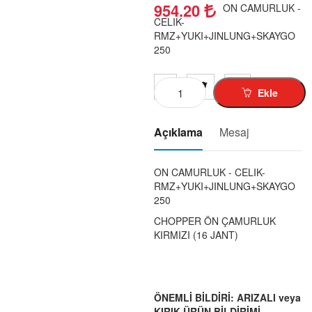
KUBA-RKS-TK-03-1
954.20
ON CAMURLUK -
CELIK-
MZ-125-150-1-
RMZ+YUKI+JINLUNG+SKAYGO
SIMSON-1
250
MINSK-125-1-
CROS-X-TREM-1-
Ekle
SCT-125-RT-1-
MOBYLETTE-1
Açıklama
Mesaj
PEGO-103-1-
JAWA-1-
ON CAMURLUK - CELIK-
RMZ+YUKI+JINLUNG+SKAYGO
PUCH-1-
250
ELEKT-BISIKLET-1-
CHOPPER ÖN ÇAMURLUK
MOTOR DIŞ LASTIK-1-
KIRMIZI (16 JANT)
MOTOR İÇ LASTIK-1-
GIYIM-KASK-AKSESUAR-1-
AKÜ-01
ÖNEMLİ BİLDİRİ: ARIZALI veya
KIRIK ÜRÜN BİLDİRİMİ