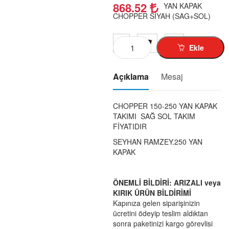
KUBA-RKS-TK-03-1
868.52
YAN KAPAK
CHOPPER SİYAH (SAG+SOL)
MZ-125-150-1-
SIMSON-1
MINSK-125-1-
Ekle
CROS-X-TREM-1-
Açıklama
Mesaj
SCT-125-RT-1-
MOBYLETTE-1
CHOPPER 150-250 YAN KAPAK
PEGO-103-1-
TAKIMI SAĞ SOL TAKIM
JAWA-1-
FİYATIDIR
PUCH-1-
SEYHAN RAMZEY.250 YAN
KAPAK
ELEKT-BISIKLET-1-
MOTOR DIŞ LASTIK-1-
ÖNEMLİ BİLDİRİ: ARIZALI veya
MOTOR İÇ LASTIK-1-
KIRIK ÜRÜN BİLDİRİMİ
GIYIM-KASK-AKSESUAR-1-
Kapınıza gelen siparişinizin
ücretini ödeyip teslim aldıktan
AKÜ-01
sonra paketinizi kargo görevlisi