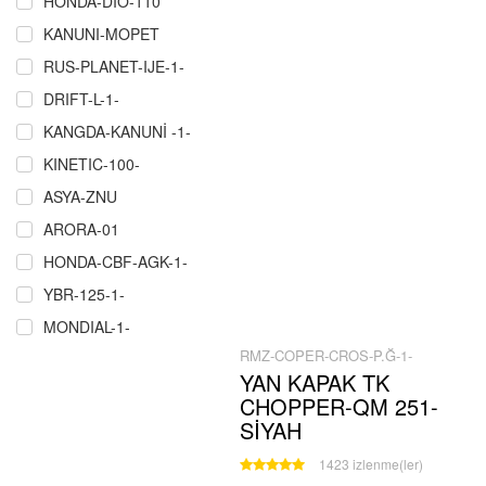
HONDA-DIO-110
KANUNI-MOPET
RUS-PLANET-IJE-1-
DRIFT-L-1-
KANGDA-KANUNİ -1-
KINETIC-100-
ASYA-ZNU
ARORA-01
HONDA-CBF-AGK-1-
YBR-125-1-
MONDIAL-1-
RMZ-COPER-CROS-P.Ğ-1-
RMZ-COPER-CROS-P.Ğ-1-
YAN KAPAK TK
ÇELIK-CRW-MARTIAN-MAXI-1-
CHOPPER-QM 251-
SCT-MASH-1-
SİYAH
MZ-251-301-1
1423 izlenme(ler)