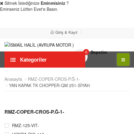
Silmek İstediğinize
Eminmisiniz
?
Eminseniz Lütfen Evet'e Basın.
Evet
Hayır
Giriş & Kayıt
Sepetim
0
Kategoriler
Anasayfa
RMZ-COPER-CROS-P.Ğ-1-
YAN KAPAK TK CHOPPER-QM 251-SİYAH
RMZ-COPER-CROS-P.Ğ-1-
RMZ-125-VIT-