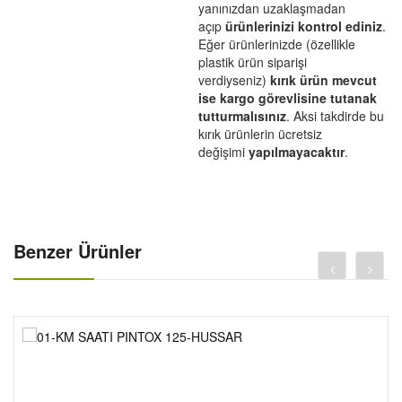
CANTALAR-1-
yanınızdan uzaklaşmadan
açıp
ürünlerinizi kontrol ediniz
.
YAĞ-HIDROLIK-1-
Eğer ürünlerinizde (özellikle
RULMANLAR-1-
plastik ürün siparişi
verdiyseniz)
kırık ürün mevcut
KAPORTA SETLERI-1-
ise kargo görevlisine tutanak
SCT-PASIFIK-1-
tutturmalısınız
. Aksi takdirde bu
kırık ürünlerin ücretsiz
değişimi
yapılmayacaktır
.
Benzer Ürünler