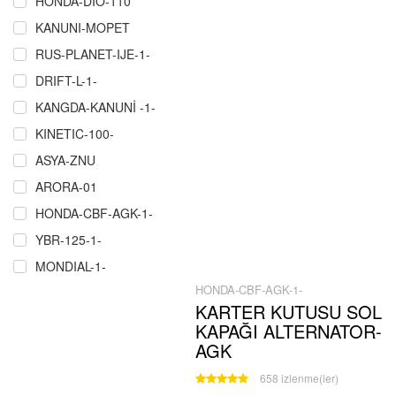
HONDA-DIO-110
KANUNI-MOPET
RUS-PLANET-IJE-1-
DRIFT-L-1-
KANGDA-KANUNİ -1-
KINETIC-100-
ASYA-ZNU
ARORA-01
HONDA-CBF-AGK-1-
YBR-125-1-
MONDIAL-1-
HONDA-CBF-AGK-1-
RMZ-COPER-CROS-P.Ğ-1-
KARTER KUTUSU SOL
ÇELIK-CRW-MARTIAN-MAXI-1-
KAPAĞI ALTERNATOR-
SCT-MASH-1-
AGK
MZ-251-301-1
658 izlenme(ler)