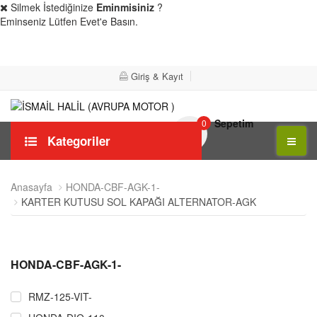
Silmek İstediğinize
Eminmisiniz
?
Eminseniz Lütfen Evet'e Basın.
Evet
Hayır
Giriş & Kayıt
Sepetim
0
Kategoriler
Anasayfa
HONDA-CBF-AGK-1-
KARTER KUTUSU SOL KAPAĞI ALTERNATOR-AGK
HONDA-CBF-AGK-1-
RMZ-125-VIT-