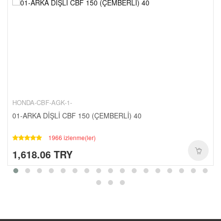
CANTALAR-1-
YAĞ-HIDROLIK-1-
RULMANLAR-1-
KAPORTA SETLERI-1-
SCT-PASIFIK-1-
HONDA-CBF-AGK-1-
01-ARKA DİŞLİ CBF 150 (ÇEMBERLİ) 40
1966 izlenme(ler)
1,618.06 TRY